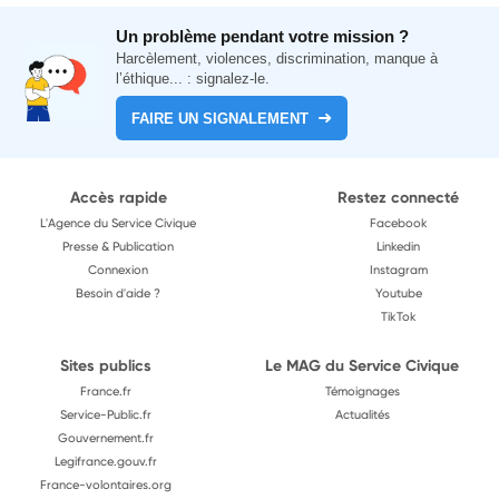
Un problème pendant votre mission ?
Harcèlement, violences, discrimination, manque à
l’éthique... : signalez-le.
FAIRE UN SIGNALEMENT
Accès rapide
Restez connecté
L'Agence du Service Civique
Facebook
Presse & Publication
Linkedin
Connexion
Instagram
Besoin d'aide ?
Youtube
TikTok
Sites publics
Le MAG du Service Civique
France.fr
Témoignages
Service-Public.fr
Actualités
Gouvernement.fr
Legifrance.gouv.fr
France-volontaires.org