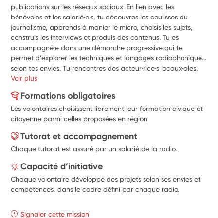
publications sur les réseaux sociaux. En lien avec les 
bénévoles et les salarié·e·s, tu découvres les coulisses du 
journalisme, apprends à manier le micro, choisis les sujets, 
construis les interviews et produis des contenus. Tu es 
accompagné·e dans une démarche progressive qui te 
permet d’explorer les techniques et langages radiophoniques 
selon tes envies. Tu rencontres des acteur·rice·s locaux·ales, 
participes à la vie du territoire et fais entendre des voix peu 
Voir plus
représentées. Ton implication contribue à la dimension 
Formations obligatoires
collective, pédagogique et citoyenne des radios adhérentes à 
Les volontaires choisissent librement leur formation civique et
la CORLAB.
citoyenne parmi celles proposées en région
Tutorat et accompagnement
Chaque tutorat est assuré par un salarié de la radio.
Capacité d’initiative
Chaque volontaire développe des projets selon ses envies et
compétences, dans le cadre défini par chaque radio.
Signaler cette mission