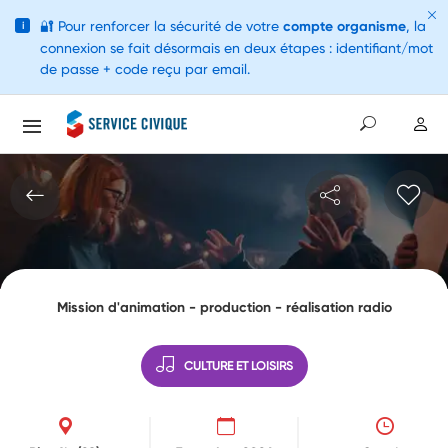
🔐
Pour renforcer la sécurité de votre
compte organisme
, la
i
connexion se fait désormais en deux étapes : identifiant/mot
de passe + code reçu par email.
Mission d'animation - production - réalisation radio
CULTURE ET LOISIRS