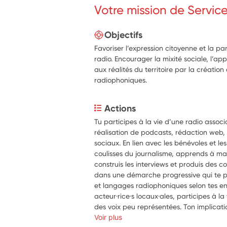
Votre mission de Servic
Objectifs
Favoriser l’expression citoyenne et la pa
radio. Encourager la mixité sociale, l’app
aux réalités du territoire par la création
radiophoniques.
Actions
Tu participes à la vie d’une radio associa
réalisation de podcasts, rédaction web, p
sociaux. En lien avec les bénévoles et les 
coulisses du journalisme, apprends à manie
construis les interviews et produis des 
dans une démarche progressive qui te pe
et langages radiophoniques selon tes env
acteur·rice·s locaux·ales, participes à la 
des voix peu représentées. Ton implicati
collective, pédagogique et citoyenne d
Voir plus