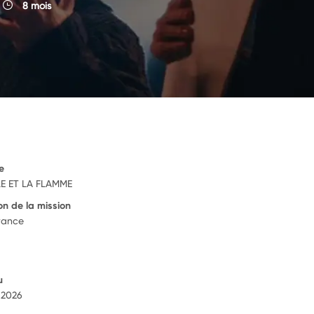
8 mois
e
LE ET LA FLAMME
on de la mission
rance
u
 2026