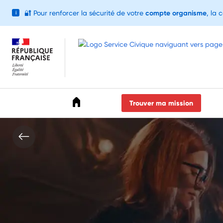
🔐
Pour renforcer la sécurité de votre
compte organisme
, la 
i
Accéder au menu
Accéder au contenu
Accéder au pied de page
Trouver ma mission