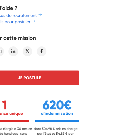
d'aide ?
sus de recrutement
ls pour postuler
r cette mission
E-mail
Linkedin
Twitter
Facebook
JE POSTULE
1
620€
ience unique 
 d'indemnisation 
ns élargie à 30 ans en
dont 504,98 € pris en charge
 de handicap, sans
par l'Etat et 114,85 € par