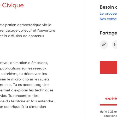
e Civique
Besoin 
Le proces
Nos consei
rticipation démocratique via la
rentissage collectif et l’ouverture
Partage
 et la diffusion de contenus
lien
tive : animation d’émissions, 
ublications sur les réseaux 
salarié·e·s, tu découvres les 
r le micro, choisis les sujets, 
contenus. Tu es accompagné·e 
rmet d’explorer les techniques 
ies. Tu rencontres des 
 expér
vie du territoire et fais entendre 
on contribue à la dimension 
es radios adhérentes à la CORLAB.
de 16 à 25 a
situation