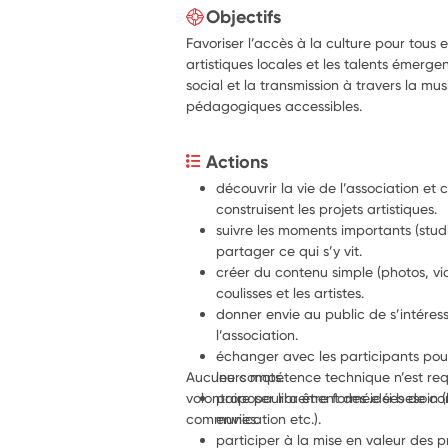
Objectifs
Favoriser l’accès à la culture pour tous 
artistiques locales et les talents émergen
social et la transmission à travers la mu
pédagogiques accessibles.
Actions
découvrir la vie de l’association e
construisent les projets artistiques.
suivre les moments importants (studio
partager ce qui s’y vit.
créer du contenu simple (photos, vid
coulisses et les artistes.
donner envie au public de s’intéress
l’association.
échanger avec les participants pour
Aucune compétence technique n’est requi
leurs mots.
volontaire pourra être formé.e si besoin (l
proposer librement des idées de con
communication etc.).
envies.
participer à la mise en valeur des 