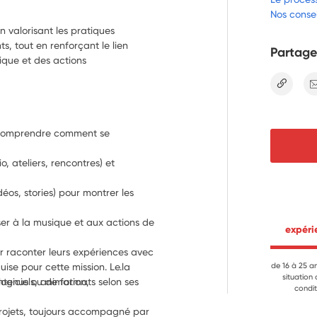
Nos consei
en valorisant les pratiques
ts, tout en renforçant le lien
Partage
sique et des actions
lien
t comprendre comment se 
, ateliers, rencontres) et 
éos, stories) pour montrer les 
er à la musique et aux actions de 
 expér
 raconter leurs expériences avec 
se pour cette mission. Le.la 
de 16 à 25 a
situation
ogiciels, animation, 
tenus ou de formats selon ses 
condit
projets, toujours accompagné par 