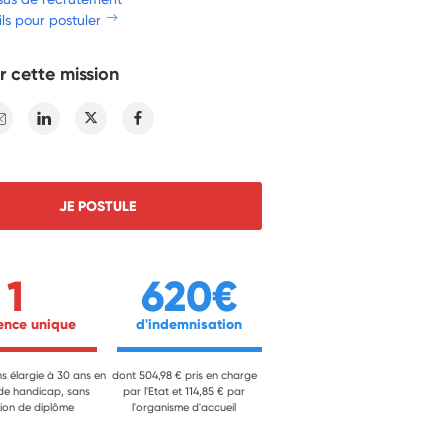
ls pour postuler
r cette mission
E-mail
Linkedin
Twitter
Facebook
JE POSTULE
1
620€
ience unique 
 d'indemnisation 
ns élargie à 30 ans en
dont 504,98 € pris en charge
 de handicap, sans
par l'Etat et 114,85 € par
ion de diplôme
l'organisme d'accueil