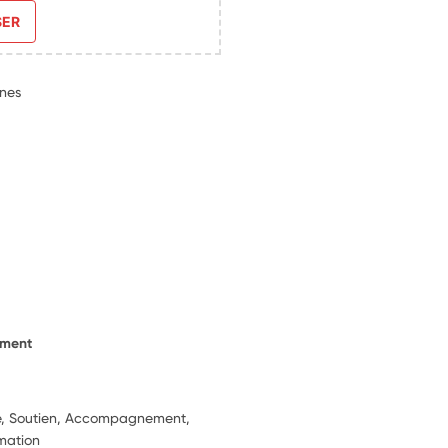
SER
nes
ement
ie, Soutien, Accompagnement,
rmation