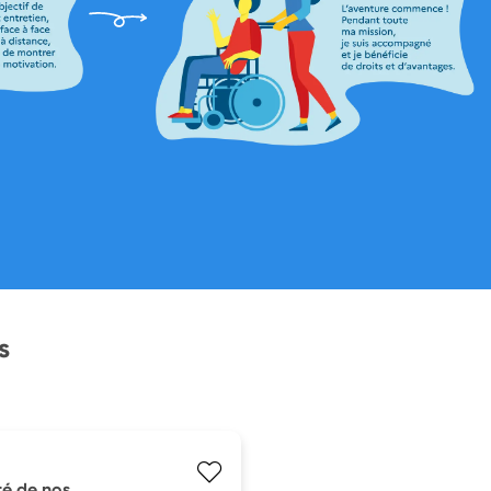
s
té de nos