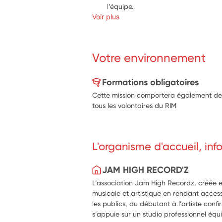
l’équipe.
Voir plus
prendre confiance progressivement da
l’expression personnelle.
contribuer, à son rythme, à faire viv
Votre environnement
Formations obligatoires
Cette mission comportera également d
tous les volontaires du RIM
L'organisme d'accueil, in
JAM HIGH RECORD'Z
​L’association Jam High Recordz, créée
musicale et artistique en rendant access
les publics, du débutant à l’artiste confi
s’appuie sur un studio professionnel équ