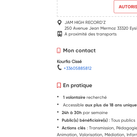
AUTORI
JAM HIGH RECORD'Z
250 Avenue Jean Mermoz 33320 Eysi
A proximité des transports
Mon contact
Kourfia Cissé
+33605885812
En pratique
1 volontaire
recherché
Accessible
aux plus de 18 ans uniqu
24h à 30h
par semaine
Public(s) bénéficiaire(s)
: Tous publics
Actions clés
: Transmission, Pédagog
Animation, Valorisation, Médiation, Info