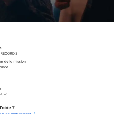
e
 RECORD'Z
on de la mission
rance
u
 2026
d'aide ?
sus de recrutement