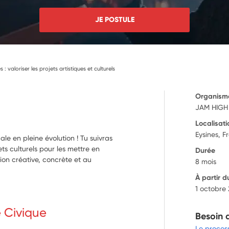
JE POSTULE
 : valoriser les projets artistiques et culturels
Organism
JAM HIGH
Localisati
Eysines, F
e en pleine évolution ! Tu suivras
jets culturels pour les mettre en
Durée
sion créative, concrète et au
8 mois
À partir d
1 octobre
e Civique
Besoin 
Le proces