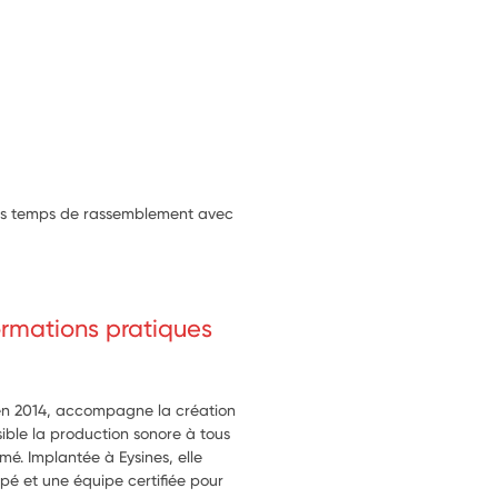
ns la prise d’initiative et 
re et rayonner l’association.
es temps de rassemblement avec
formations pratiques
 en 2014, accompagne la création
ible la production sonore à tous
rmé. Implantée à Eysines, elle
ipé et une équipe certifiée pour