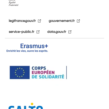
legifrance.gouv.fr
gouvernement.fr
service-public.fr
data.gouv.fr