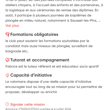
ateliers citoyens, à l’accueil des enfants et des partenaires, à 
la logistique et aux cérémonies de remise des diplômes. En 
août, il participe à plusieurs journées de baptêmes de 
plongée en milieu naturel, notamment à Sausset-les-Pins, 
ainsi qu’à la préparation de la rentrée. En septembre, il prend 
Voir plus
part au Forum des associations (5/09), au stand de la Police 
Formations obligatoires
nationale (12/09), puis accompagne les entraînements (lundi, 
le club peut soutenir les formations souhaitées par le
mercredi, 1 à 2 samedis/mois pour l’école enfants, y compris 
candidat mais aussi niveaux de plongée, surveillant de
PSH, et 7 fosses/an). Il participe également, tout au long de 
baignade etc..
l’année, aux actions menées dans les collèges, lycées et ITEP.
Tutorat et accompagnement
Fabrice est le tuteur réfèrent et est éducateur socio sportif
Capacité d’initiative
Le volontaire dispose d’une réelle capacité d’initiative
encouragée tout au long de sa mission pour lui permettre de
proposer, développer ou enrichir
Signaler cette mission
Annonce n°M250037502 publiée le
6 juillet 2026