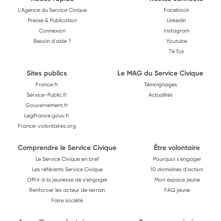
L'Agence du Service Civique
Facebook
Presse & Publication
Linkedin
Connexion
Instagram
Besoin d'aide ?
Youtube
TikTok
Sites publics
Le MAG du Service Civique
France.fr
Témoignages
Service-Public.fr
Actualités
Gouvernement.fr
Legifrance.gouv.fr
France-volontaires.org
Comprendre le Service Civique
Être volontaire
Le Service Civique en bref
Pourquoi s'engager
Les référents Service Civique
10 domaines d'action
Offrir à la jeunesse de s'engager
Mon espace jeune
Renforcer les acteur de terrain
FAQ jeune
Faire société