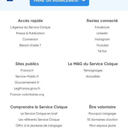
FAIRE UN SIGNALEMENT
Accès rapide
Restez connecté
L'Agence du Service Civique
Facebook
Presse & Publication
Linkedin
Connexion
Instagram
Besoin d'aide ?
Youtube
TikTok
Sites publics
Le MAG du Service Civique
France.fr
Témoignages
Service-Public.fr
Actualités
Gouvernement.fr
Legifrance.gouv.fr
France-volontaires.org
Comprendre le Service Civique
Être volontaire
Le Service Civique en bref
Pourquoi s'engager
Les référents Service Civique
10 domaines d'action
Offrir à la jeunesse de s'engager
Mon espace jeune