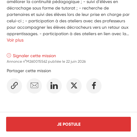
améliorer la continuité pédagogique ; - suivi d'élèves en 
décrochage sous forme de tutorat ; - recherche de 
partenaires et suivi des élèves lors de leur prise en charge par 
celui-ci ; - participation à des ateliers avec des professeurs 
pour accompagner les élèves décrocheurs vers un retour aux 
apprentissages. - participation à des ateliers en lien avec la 
citoyenneté (atelier laïcité, projets autour de la mémoire) - 
Voir plus
accompagner le conseil de la vie collégienne dans ses projets 
(co-animation des rencontres avec la CPE, suivi des projets, 
Signaler cette mission
aide au montage de dossiers de financement, lien avec le 
Annonce n°M260015562 publiée le
22 juin 2026
conseil académique...)
Partager cette mission
JE POSTULE