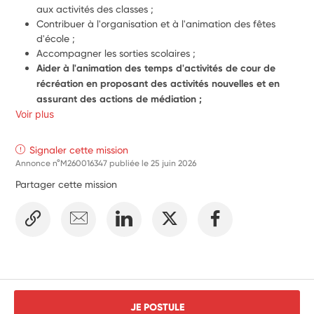
aux activités des classes ;
Contribuer à l'organisation et à l'animation des fêtes 
d'école ;
Accompagner les sorties scolaires ;
Aider à l'animation des temps d'activités de cour de 
récréation en proposant des activités nouvelles et en 
assurant des actions de médiation ; 
Voir plus
Assister les enseignants, pendant les temps de classe et 
notamment lors des activités sportives ou artistiques ou 
scientifiques, 
Signaler cette mission
Faciliter la transition entre le temps scolaire et les 
Annonce n°M260016347 publiée le
25 juin 2026
activités périscolaires
Partager cette mission
Prise en main de petits groupes dans la classe
Mise en place d’activités adaptées aux âges des élèves 
(anglais, jardinage, lecture, vocabulaire, jeux de société 
…)
Aide administrative
JE POSTULE