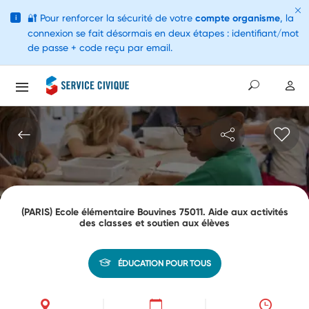
🔐
Pour renforcer la sécurité de votre
compte organisme
, la
i
connexion se fait désormais en deux étapes : identifiant/mot
de passe + code reçu par email.
(PARIS) Ecole élémentaire Bouvines 75011. Aide aux activités
des classes et soutien aux élèves
ÉDUCATION POUR TOUS