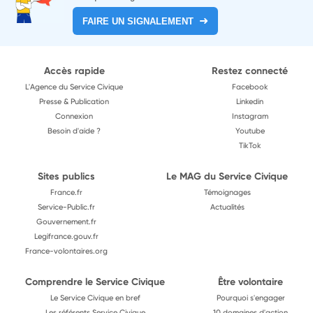
FAIRE UN SIGNALEMENT
Accès rapide
Restez connecté
L'Agence du Service Civique
Facebook
Presse & Publication
Linkedin
Connexion
Instagram
Besoin d'aide ?
Youtube
TikTok
Sites publics
Le MAG du Service Civique
France.fr
Témoignages
Service-Public.fr
Actualités
Gouvernement.fr
Legifrance.gouv.fr
France-volontaires.org
Comprendre le Service Civique
Être volontaire
Le Service Civique en bref
Pourquoi s'engager
Les référents Service Civique
10 domaines d'action