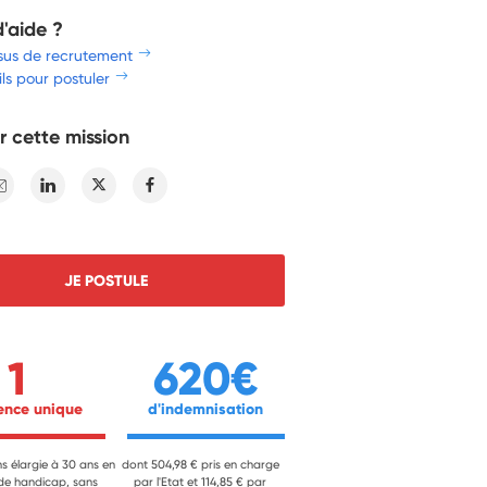
d'aide ?
sus de recrutement
ls pour postuler
r cette mission
E-mail
Linkedin
Twitter
Facebook
JE POSTULE
1
620€
ience unique 
 d'indemnisation 
ns élargie à 30 ans en
dont 504,98 € pris en charge
 de handicap, sans
par l'Etat et 114,85 € par