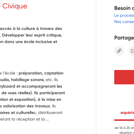
e Civique
Besoin 
Le proces
Nos consei
 accès à la culture à travers des
. Développer leur esprit critique,
Partage
en dans une école inclusive et
lien
e l’école : 
préparation, captation 
udio, habillage sonore, 
etc. Ils 
storyboard et accompagneront les 
e vues réelles). Ils participeront 
ion et exposition), à la mise en 
a valorisation des travaux
. Ils 
aires et culturelle
s, distribueront 
 expér
eront la réception et la 
ront à l’entretien du matériel 
de 16 à 25 a
technique et à la mise en place de projets collectifs de l’école, dans une 
situation