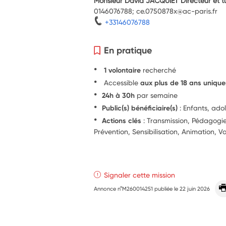
Monsieur David JACQUIET Directeur et tu
0146076788; ce.0750878x@ac-paris.fr
+33146076788
En pratique
1 volontaire
recherché
Accessible
aux plus de 18 ans uniqu
24h à 30h
par semaine
Public(s) bénéficiaire(s)
: Enfants, ado
Actions clés
: Transmission, Pédagog
Prévention, Sensibilisation, Animation, V
Signaler cette mission
Annonce n°M260014251 publiée le
22 juin 2026