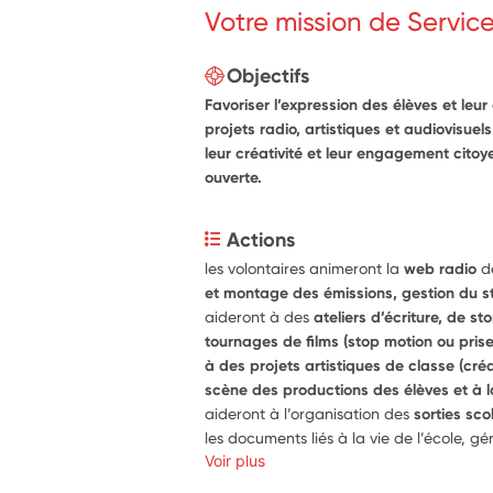
Votre mission de Servic
Objectifs
Favoriser l’expression des élèves et leur
projets radio, artistiques et audiovisuels
leur créativité et leur engagement citoy
ouverte.
Actions
les volontaires animeront la
 web radio
 d
et montage des émissions, gestion du st
aideront à des 
ateliers d’écriture, de 
tournages de films (stop motion ou prise d
à des projets artistiques de classe (créat
scène des productions des élèves et à l
aideront à l’organisation des 
sorties scol
les documents liés à la vie de l’école, gér
distribution des commandes. Ils contribue
Voir plus