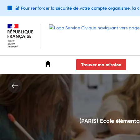
🔐
Pour renforcer la sécurité de votre
compte organisme
, la 
i
Accéder au menu
Accéder au contenu
Accéder au pied de page
Trouver ma mission
(PARIS) Ecole élémentai