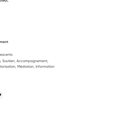
teur,
ement
lescents
ie, Soutien, Accompagnement,
alorisation, Médiation, Information