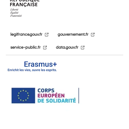
legifrance.gouv.fr
gouvernement.fr
service-public.fr
data.gouv.fr