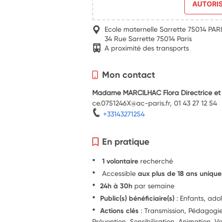
AUTORI
Ecole maternelle Sarrette 75014 PAR
34 Rue Sarrette 75014 Paris
A proximité des transports
Mon contact
Madame MARCILHAC Flora Directrice et t
ce.0751246X@ac-paris.fr, 01 43 27 12 54
+33143271254
En pratique
1 volontaire
recherché
Accessible
aux plus de 18 ans uniqu
24h à 30h
par semaine
Public(s) bénéficiaire(s)
: Enfants, ado
Actions clés
: Transmission, Pédagog
Prévention, Sensibilisation, Animation, Va