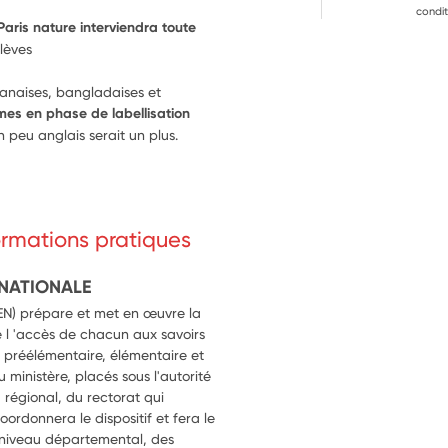
.
condit
aris nature interviendra toute 
élèves
anaises, bangladaises et 
es en phase de labellisation 
n peu anglais serait un plus.
formations pratiques
 NATIONALE
MEN) prépare et met en œuvre la
 l 'accès de chacun aux savoirs
préélémentaire, élémentaire et
 ministère, placés sous l'autorité
u régional, du rectorat qui
oordonnera le dispositif et fera le
au niveau départemental, des