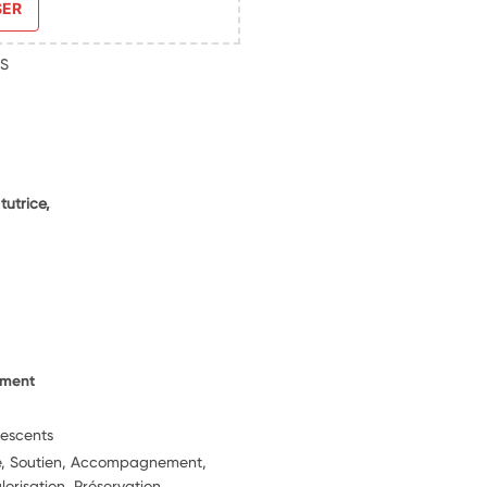
SER
IS
utrice,
ement
lescents
ie, Soutien, Accompagnement,
lorisation, Préservation,