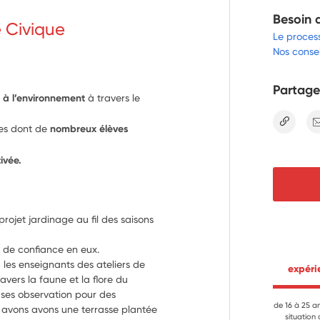
Besoin 
e Civique
Le proces
Nos consei
Partage
es à l’environnement
à travers le
lien
ves dont de
nombreux élèves
ivée.
jet jardinage au fil des saisons 
de confiance en eux.
les enseignants des ateliers de 
 expér
ers la faune et la flore du 
 ses observation pour des 
de 16 à 25 a
s avons avons une terrasse plantée 
situation