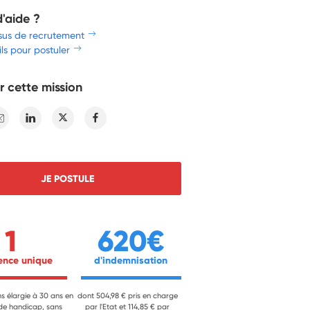
d'aide ?
sus de recrutement
ls pour postuler
r cette mission
E-mail
Linkedin
Twitter
Facebook
JE POSTULE
1
620€
ience unique 
 d'indemnisation 
ns élargie à 30 ans en
dont 504,98 € pris en charge
 de handicap, sans
par l'Etat et 114,85 € par