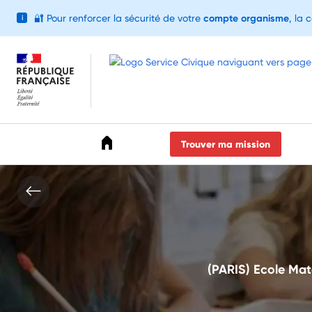
🔐
Pour renforcer la sécurité de votre
compte organisme
, la 
i
Accéder au menu
Accéder au contenu
Accéder au pied de page
Trouver ma mission
(PARIS) Ecole Mate