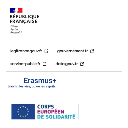
legifrance.gouv.fr
gouvernement.fr
service-public.fr
data.gouv.fr