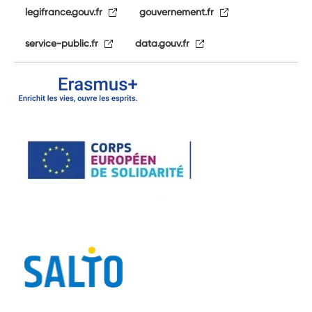
legifrance.gouv.fr
gouvernement.fr
service-public.fr
data.gouv.fr