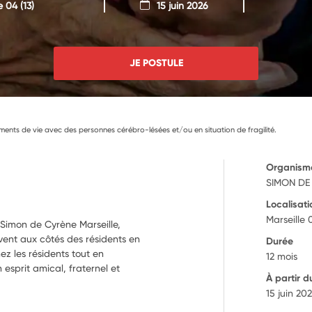
e 04
(13)
15 juin 2026
JE POSTULE
ents de vie avec des personnes cérébro-lésées et/ou en situation de fragilité.
Organism
SIMON DE
Localisati
Marseille 
Simon de Cyrène Marseille,
vivent aux côtés des résidents en
Durée
z les résidents tout en
12 mois
sprit amical, fraternel et
À partir d
15 juin 20