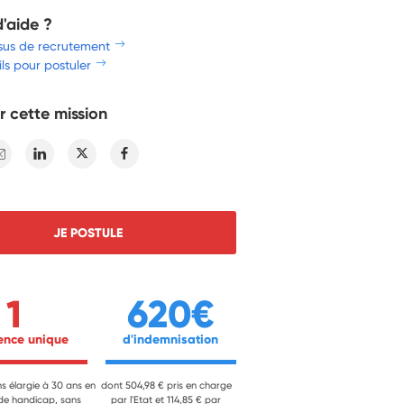
d'aide ?
sus de recrutement
ls pour postuler
r cette mission
E-mail
Linkedin
Twitter
Facebook
JE POSTULE
1
620€
ience unique 
 d'indemnisation 
ns élargie à 30 ans en
dont 504,98 € pris en charge
 de handicap, sans
par l'Etat et 114,85 € par