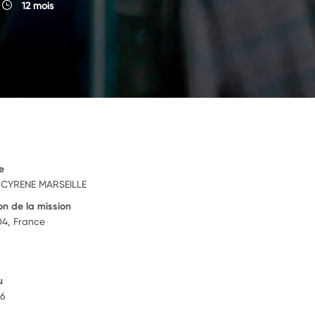
12 mois
e
 CYRENE MARSEILLE
on de la mission
04, France
u
26