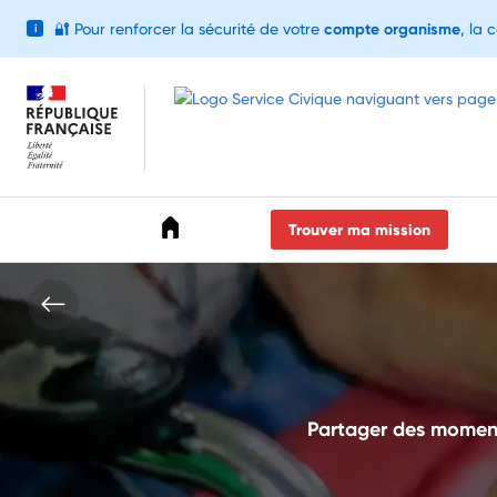
🔐
Pour renforcer la sécurité de votre
compte organisme
, la 
i
Accéder au menu
Accéder au contenu
Accéder au pied de page
Trouver ma mission
Partager des moments