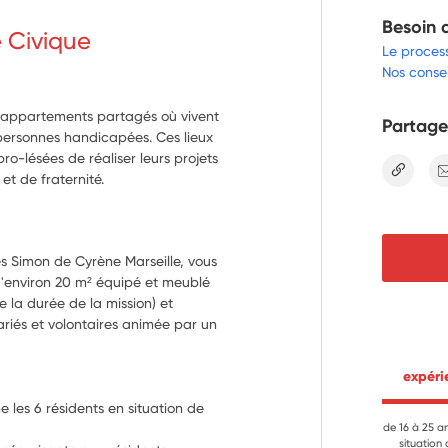
Besoin 
e Civique
Le proces
Nos consei
 appartements partagés où vivent
Partage
personnes handicapées. Ces lieux
o-lésées de réaliser leurs projets
lien
t de fraternité.
s Simon de Cyrène Marseille, vous 
d'environ 20 m² équipé et meublé 
 la durée de la mission) et 
ariés et volontaires animée par un 
 expér
les 6 résidents en situation de 
de 16 à 25 a
situation