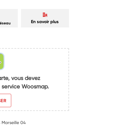
En savoir plus
réseau
arte, vous devez
du service Woosmap.
SER
 Marseille 04