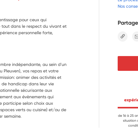
Nos consei
entissage pour ceux qui
Partage
 tout dans le respect du vivant et
érience personnelle forte,
lien
ambre indépendante, au sein d'un 
 Pleuven), vos repas et votre 
ission: animer des activités et 
 de handicap dans leur vie 
tionnelle sécurisante aux 
ivement aux évènements qui 
 expér
e participe selon choix aux 
spaces verts ou cuisine) et/ou de 
par semaine.
de 16 à 25 a
situation
condit