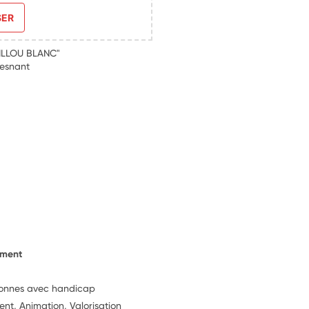
SER
ILLOU BLANC"
uesnant
ement
rsonnes avec handicap
t, Animation, Valorisation