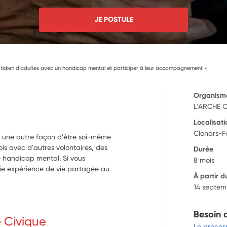
JE POSTULE
otidien d’adultes avec un handicap mental et participer à leur accompagnement »
Organism
L'ARCHE 
Localisati
Clohars-F
nc; une autre façon d'être soi-même
is avec d'autres volontaires, des
Durée
e handicap mental. Si vous
8 mois
aie expérience de vie partagée au
À partir d
14 septem
Besoin 
e Civique
Le proces