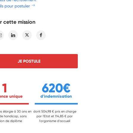
ls pour postuler
r cette mission
E-mail
Linkedin
Twitter
Facebook
JE POSTULE
1
620€
ience unique 
 d'indemnisation 
ns élargie à 30 ans en
dont 504,98 € pris en charge
 de handicap, sans
par l'Etat et 114,85 € par
ion de diplôme
l'organisme d'accueil