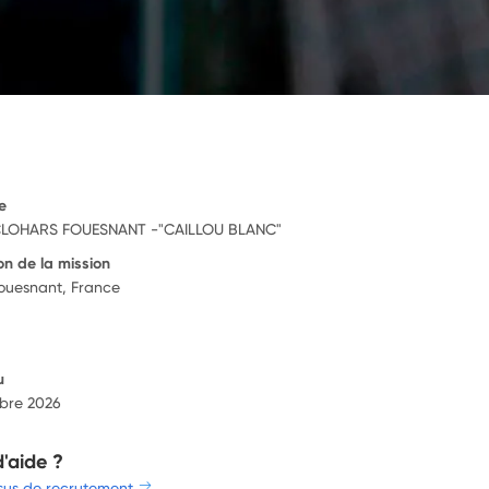
e
CLOHARS FOUESNANT -"CAILLOU BLANC"
on de la mission
ouesnant, France
u
bre 2026
d'aide ?
sus de recrutement