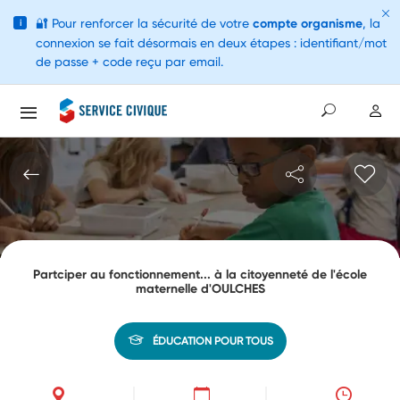
🔐
Pour renforcer la sécurité de votre
compte organisme
, la
i
connexion se fait désormais en deux étapes : identifiant/mot
de passe + code reçu par email.
Partciper au fonctionnement... à la citoyenneté de l'école
maternelle d'OULCHES
ÉDUCATION POUR TOUS