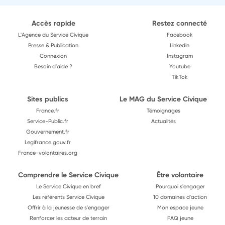
Accès rapide
Restez connecté
L'Agence du Service Civique
Facebook
Presse & Publication
Linkedin
Connexion
Instagram
Besoin d'aide ?
Youtube
TikTok
Sites publics
Le MAG du Service Civique
France.fr
Témoignages
Service-Public.fr
Actualités
Gouvernement.fr
Legifrance.gouv.fr
France-volontaires.org
Comprendre le Service Civique
Être volontaire
Le Service Civique en bref
Pourquoi s'engager
Les référents Service Civique
10 domaines d'action
Offrir à la jeunesse de s'engager
Mon espace jeune
Renforcer les acteur de terrain
FAQ jeune