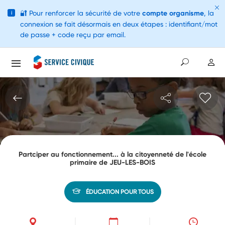
🔐
Pour renforcer la sécurité de votre
compte organisme
, la
i
connexion se fait désormais en deux étapes : identifiant/mot
de passe + code reçu par email.
Partciper au fonctionnement... à la citoyenneté de l'école
primaire de JEU-LES-BOIS
ÉDUCATION POUR TOUS