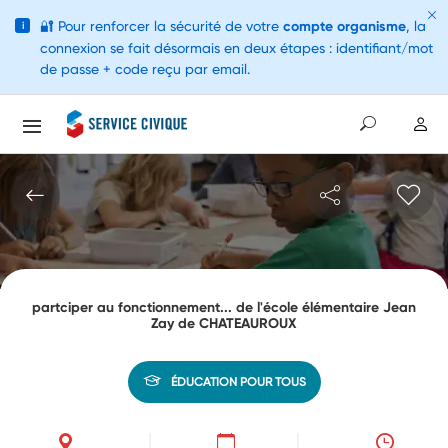
🔐
Pour renforcer la sécurité de votre
compte organisme
, la
i
connexion se fait désormais en deux étapes : identifiant/mot
de passe + code reçu par email.
partciper au fonctionnement... de l'école élémentaire Jean
Zay de CHATEAUROUX
ÉDUCATION POUR TOUS