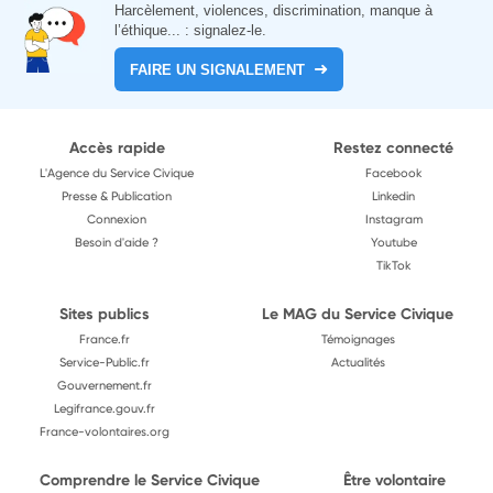
Harcèlement, violences, discrimination, manque à
l’éthique... : signalez-le.
FAIRE UN SIGNALEMENT
Accès rapide
Restez connecté
L'Agence du Service Civique
Facebook
Presse & Publication
Linkedin
Connexion
Instagram
Besoin d'aide ?
Youtube
TikTok
Sites publics
Le MAG du Service Civique
France.fr
Témoignages
Service-Public.fr
Actualités
Gouvernement.fr
Legifrance.gouv.fr
France-volontaires.org
Comprendre le Service Civique
Être volontaire