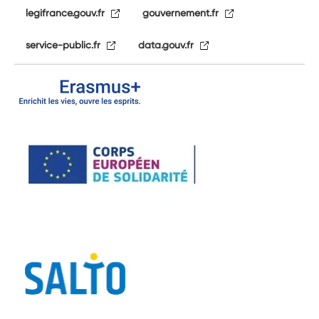
legifrance.gouv.fr
gouvernement.fr
service-public.fr
data.gouv.fr