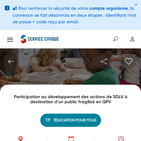
🔐
Pour renforcer la sécurité de votre
compte organisme
, la
i
connexion se fait désormais en deux étapes : identifiant/mot
de passe + code reçu par email.
Participation au développement des actions de SDLV à
destination d'un public fragilisé en QPV
ÉDUCATION POUR TOUS