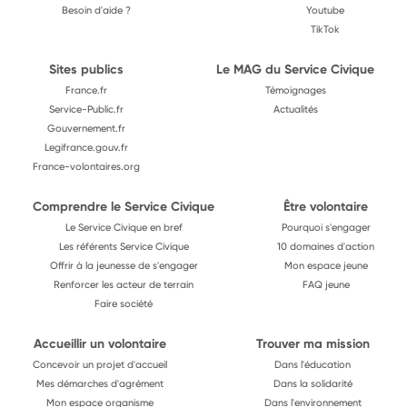
Besoin d'aide ?
Youtube
TikTok
Sites publics
Le MAG du Service Civique
France.fr
Témoignages
Service-Public.fr
Actualités
Gouvernement.fr
Legifrance.gouv.fr
France-volontaires.org
Comprendre le Service Civique
Être volontaire
Le Service Civique en bref
Pourquoi s'engager
Les référents Service Civique
10 domaines d'action
Offrir à la jeunesse de s'engager
Mon espace jeune
Renforcer les acteur de terrain
FAQ jeune
Faire société
Accueillir un volontaire
Trouver ma mission
Concevoir un projet d'accueil
Dans l'éducation
Mes démarches d'agrément
Dans la solidarité
Mon espace organisme
Dans l'environnement