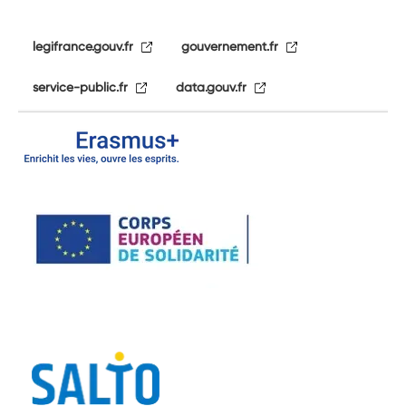
legifrance.gouv.fr
gouvernement.fr
service-public.fr
data.gouv.fr