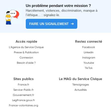
Un problème pendant votre mission ?
Harcèlement, violences, discrimination, manque à
l’éthique... : signalez-le.
FAIRE UN SIGNALEMENT
Accès rapide
Restez connecté
L'Agence du Service Civique
Facebook
Presse & Publication
Linkedin
Connexion
Instagram
Besoin d'aide ?
Youtube
TikTok
Sites publics
Le MAG du Service Civique
France.fr
Témoignages
Service-Public.fr
Actualités
Gouvernement.fr
Legifrance.gouv.fr
France-volontaires.org