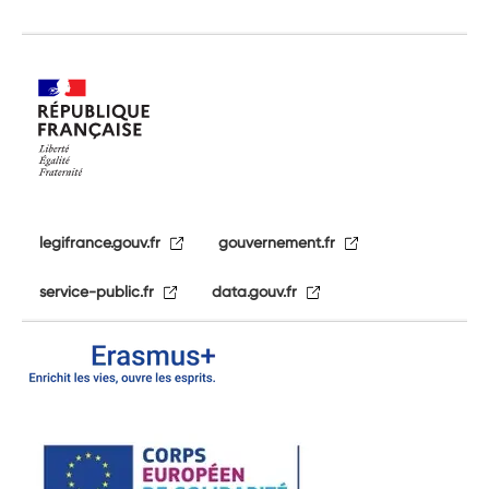
legifrance.gouv.fr
gouvernement.fr
service-public.fr
data.gouv.fr