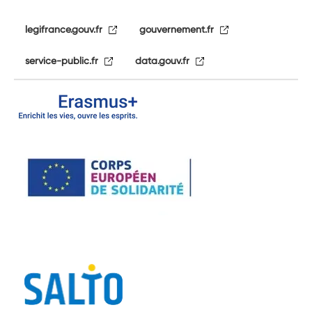
legifrance.gouv.fr
gouvernement.fr
service-public.fr
data.gouv.fr