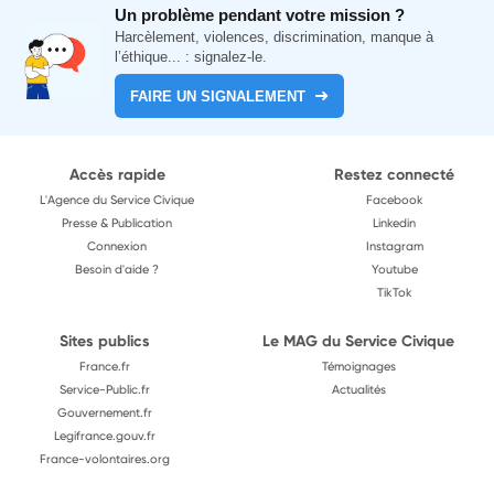
Un problème pendant votre mission ?
Harcèlement, violences, discrimination, manque à
l’éthique... : signalez-le.
FAIRE UN SIGNALEMENT
Accès rapide
Restez connecté
L'Agence du Service Civique
Facebook
Presse & Publication
Linkedin
Connexion
Instagram
Besoin d'aide ?
Youtube
TikTok
Sites publics
Le MAG du Service Civique
France.fr
Témoignages
Service-Public.fr
Actualités
Gouvernement.fr
Legifrance.gouv.fr
France-volontaires.org