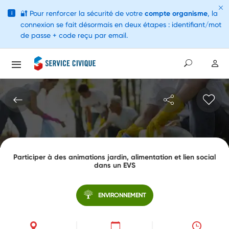
🔐
Pour renforcer la sécurité de votre
compte organisme
, la
i
connexion se fait désormais en deux étapes : identifiant/mot
de passe + code reçu par email.
Participer à des animations jardin, alimentation et lien social
dans un EVS
ENVIRONNEMENT