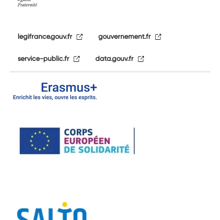
legifrance.gouv.fr
gouvernement.fr
service-public.fr
data.gouv.fr