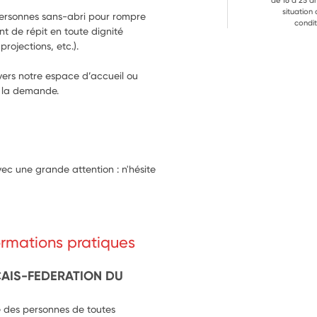
de 16 à 25 a
situation
personnes sans-abri pour rompre 
condit
nt de répit en toute dignité 
projections, etc.).
vers notre espace d’accueil ou 
e la demande. 
ec une grande attention : n'hésite
formations pratiques
AIS-FEDERATION DU
e des personnes de toutes