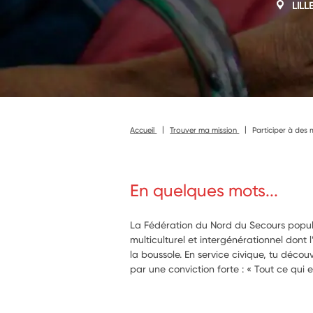
LILL
Accueil
Trouver ma mission
Participer à des 
En quelques mots...
La Fédération du Nord du Secours populai
multiculturel et intergénérationnel dont l
la boussole. En service civique, tu découv
par une conviction forte : « Tout ce qui 