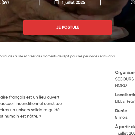
E
(59)
1 juillet 2026
JE POSTULE
maraudes à Lille et créer des moments de répit pour les personnes sans-abri
Organism
SECOURS 
NORD
Localisati
re français est un lieu ouvert,
LILLE, Fra
’accueil inconditionnel constitue
riras un univers solidaire guidé
Durée
est humain est nôtre. »
8 mois
À partir d
1 juillet 2