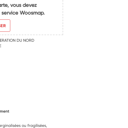
arte, vous devez
du service Woosmap.
SER
DERATION DU NORD
E
ement
ginalisées ou fragilisées,