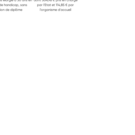
ns élargie à 30 ans en
dont 504,98 € pris en charge
 de handicap, sans
par l'Etat et 114,85 € par
ion de diplôme
l'organisme d'accueil