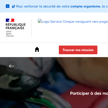
🔐
Pour renforcer la sécurité de votre
compte organisme
, la 
i
Accéder au menu
Accéder au contenu
Accéder au pied de page
Trouver ma mission
Participer à des m