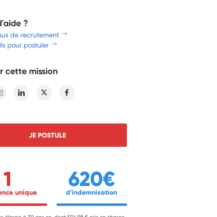
d'aide ?
sus de recrutement
ls pour postuler
r cette mission
E-mail
Linkedin
Twitter
Facebook
JE POSTULE
1
620€
ience unique 
 d'indemnisation 