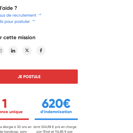
d'aide ?
sus de recrutement
ls pour postuler
r cette mission
E-mail
Linkedin
Twitter
Facebook
JE POSTULE
1
620€
ience unique 
 d'indemnisation 
ns élargie à 30 ans en
dont 504,98 € pris en charge
 de handicap, sans
par l'Etat et 114,85 € par