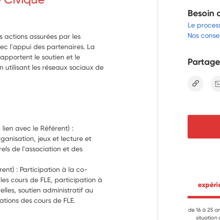
Besoin 
Le proces
Nos consei
s actions assurées par les
vec l'appui des partenaires. La
 apportent le soutien et le
Partage
 utilisant les réseaux sociaux de
lien
ien avec le Référent) : 
nisation, jeux et lecture et 
ls de l'association et des 
rent) : Participation à la co-
les cours de FLE, participation à 
 expér
elles, soutien administratif au 
ations des cours de FLE.
ans de l'association : 
de 16 à 25 a
situation