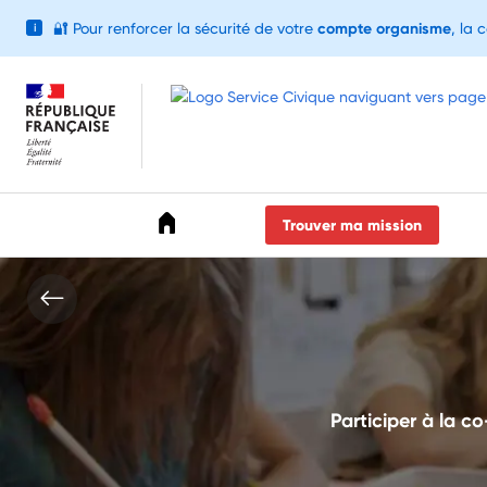
🔐
Pour renforcer la sécurité de votre
compte organisme
, la 
i
Accéder au menu
Accéder au contenu
Accéder au pied de page
Trouver ma mission
Participer à la co