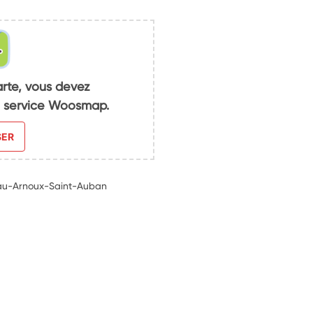
arte, vous devez
du service Woosmap.
SER
au-Arnoux-Saint-Auban