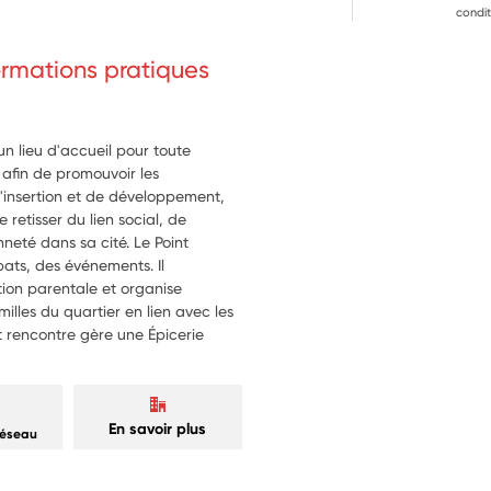
 co-organisation, à la co-
condit
fiches, flyers, photos, 
formations pratiques
un lieu d'accueil pour toute
 afin de promouvoir les
d'insertion et de développement,
 retisser du lien social, de
neté dans sa cité. Le Point
ats, des événements. Il
ion parentale et organise
lles du quartier en lien avec les
nt rencontre gère une Épicerie
En savoir plus
réseau