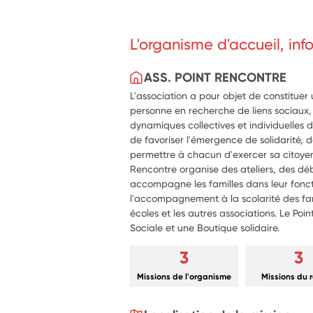
participation à la co-création, à la
animation de l'évènement.
Participation à la communication : Af
L'organisme d'accueil, in
newsletters, réseaux sociaux...
ASS. POINT RENCONTRE
L'association a pour objet de constituer 
personne en recherche de liens sociaux,
dynamiques collectives et individuelles 
de favoriser l'émergence de solidarité, de
permettre à chacun d'exercer sa citoyen
Rencontre organise des ateliers, des déb
accompagne les familles dans leur fonct
l'accompagnement à la scolarité des fami
écoles et les autres associations. Le Poi
Sociale et une Boutique solidaire.
3
3
Missions de l'organisme
Missions du 