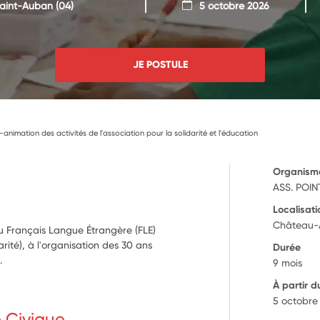
aint-Auban
(04)
5 octobre 2026
JE POSTULE
o-animation des activités de l'association pour la solidarité et l'éducation
Organism
ASS. POI
Localisati
Château-
 du Français Langue Étrangère (FLE)
té), à l'organisation des 30 ans
Durée
.
9 mois
À partir d
5 octobre
e Civique