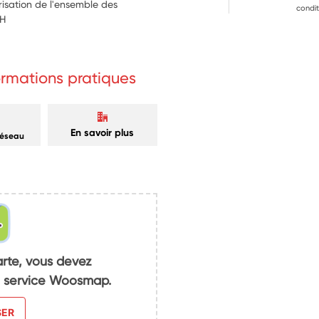
risation de l'ensemble des 
condit
GH
formations pratiques
En savoir plus
réseau
arte, vous devez
du service Woosmap.
SER