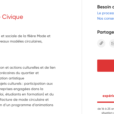
Besoin 
Le proces
e Civique
Nos consei
Partage
et sociale de la filière Mode et
uveaux modèles circulaires,
lien
n et actions culturelles et de lien 
précaires du quartier et 
ion artistique
ts culturels : participation aux 
reprises engagées dans la 
loi, étudiants en formation) et du 
 expér
ufacture de mode circulaire et 
tion d’un programme d’animations 
de 16 à 25 a
situation