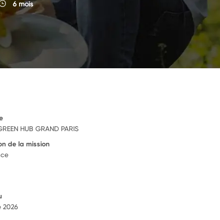
6 mois
e
GREEN HUB GRAND PARIS
on de la mission
nce
u
e 2026