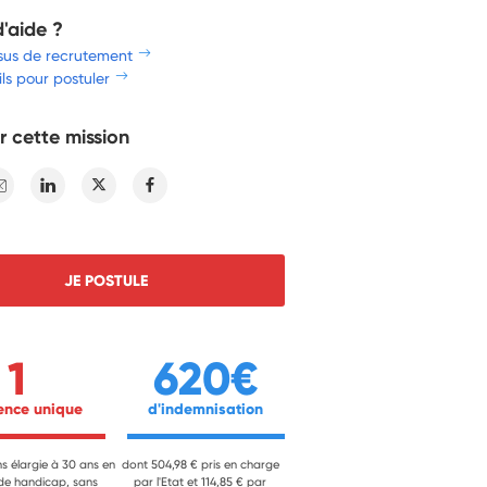
d'aide ?
sus de recrutement
ls pour postuler
r cette mission
E-mail
Linkedin
Twitter
Facebook
JE POSTULE
1
620€
ience unique 
 d'indemnisation 
ns élargie à 30 ans en
dont 504,98 € pris en charge
 de handicap, sans
par l'Etat et 114,85 € par