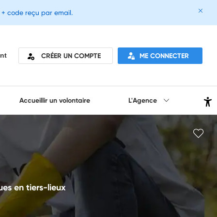
e + code reçu par email.
CRÉER UN COMPTE
ME CONNECTER
nt
Accueillir un volontaire
L'Agence
ues en tiers-lieux