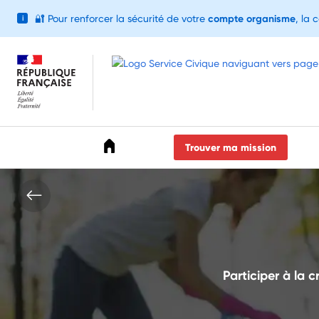
🔐
Pour renforcer la sécurité de votre
compte organisme
, la 
i
Accéder au menu
Accéder au contenu
Accéder au pied de page
Trouver ma mission
Participer à la c