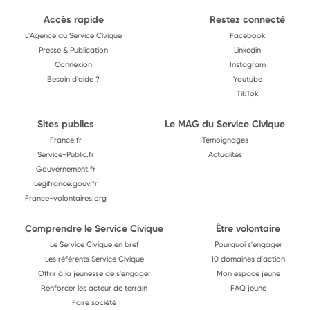
Accès rapide
Restez connecté
L'Agence du Service Civique
Facebook
Presse & Publication
Linkedin
Connexion
Instagram
Besoin d'aide ?
Youtube
TikTok
Sites publics
Le MAG du Service Civique
France.fr
Témoignages
Service-Public.fr
Actualités
Gouvernement.fr
Legifrance.gouv.fr
France-volontaires.org
Comprendre le Service Civique
Être volontaire
Le Service Civique en bref
Pourquoi s'engager
Les référents Service Civique
10 domaines d'action
Offrir à la jeunesse de s'engager
Mon espace jeune
Renforcer les acteur de terrain
FAQ jeune
Faire société