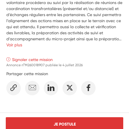
volontaire procèdera au suivi par la réalisation de réunions de 
coordination transfrontalières (présentiel et/ou distanciel) et 
d’échanges réguliers entre les partenaires. Ce suivi permettra 
l’alignement des actions mises en place sur le terrain avec ce 
qui est attendu. Il permettra aussi la collecte et vérification 
des livrables, la préparation des activités de suivi et 
d’accompagnement du micro-projet ainsi que la préparation 
des rapports intermédiaires et finaux. Dans le cadre de ce 
Voir plus
micro-projet, le volontaire sera amené à participer aux 
actions suivantes : ateliers transfrontaliers multi-acteurs de 
Signaler cette mission
coconstruction de l’itinéraire culturel ; production des 
Annonce n°M260018907 publiée le
4 juillet 2026
contenus culturels, pédagogiques et artistiques permettant 
Partager cette mission
de valoriser l’itinéraire et de le rendre accessible à différents 
publics ; mise en place, test et expérimentation du parcours ; 
activités de Communication projet et Promotion de la Route 
des 4 Châteaux.
JE POSTULE