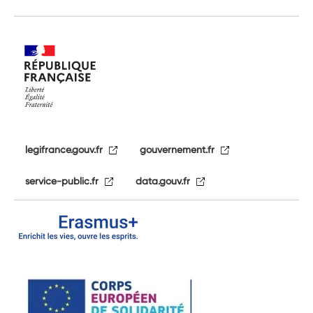
legifrance.gouv.fr
gouvernement.fr
service-public.fr
data.gouv.fr