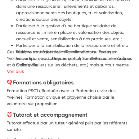
dans une ressourcerie : Enlèvements et débarras, 
approvisionnements des boutiques, tri et valorisation, 
créations autour des objets ;
Participer à la gestion d'une boutique solidaire de 
ressourcerie : mise en place et valorisation des objets, 
accueil et vente, sensibilisation à nos pratiques, etc ;
Participer à la sensibilisation de la ressourcerie et être à 
Ces missions sont faisables à Rambouillet, au Perray en 
l'origine de projets créatifs et innovants : ateliers 
Yvelines, à Epernon, à Guyancourt, à Saint-Arnoult en Yvelines 
(réparation, customisation, etc.), sensibilisation théorique 
et à Gellainville.
(visites, ateliers sur les déchets, etc.) mais surtout mettre 
Voir plus
en place la possibilité du tiers-lieu.
Etc.
Formations obligatoires
Formation PSC1 effectuée avec la Protection civile des
Yvelines. Formation civique et citoyenne choisie par le
volontaire sur proposition
Tutorat et accompagnement
Tutorat effectué par un tuteur général puis par les référents
sur site.