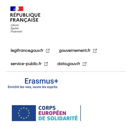
legifrance.gouv.fr
gouvernement.fr
service-public.fr
data.gouv.fr