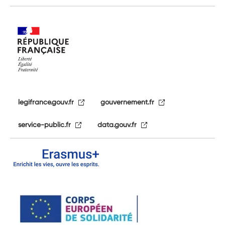
legifrance.gouv.fr
gouvernement.fr
service-public.fr
data.gouv.fr