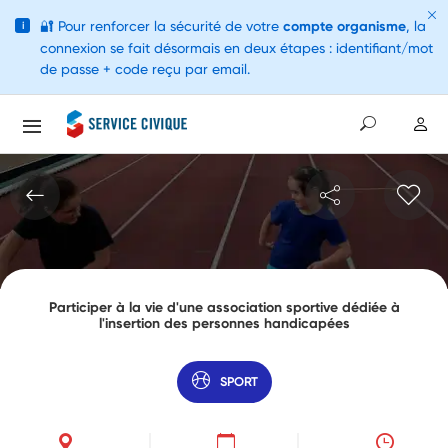
🔐
Pour renforcer la sécurité de votre
compte organisme
, la
i
connexion se fait désormais en deux étapes : identifiant/mot
de passe + code reçu par email.
Participer à la vie d'une association sportive dédiée à
l'insertion des personnes handicapées
SPORT