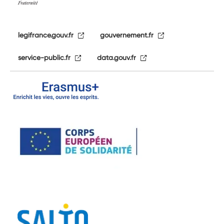
legifrance.gouv.fr
gouvernement.fr
service-public.fr
data.gouv.fr