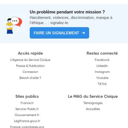
Un problème pendant votre mission ?
Harcèlement, violences, discrimination, manque à
l’éthique... : signalez-le.
FAIRE UN SIGNALEMENT
Accès rapide
Restez connecté
L'Agence du Service Civique
Facebook
Presse & Publication
Linkedin
Connexion
Instagram
Besoin d'aide ?
Youtube
TikTok
Sites publics
Le MAG du Service Civique
France.fr
Témoignages
Service-Public.fr
Actualités
Gouvernement.fr
Legifrance.gouv.fr
France-volontaires.org