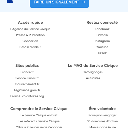
FAIRE UN SIGNALEMENT
Accès rapide
Restez connecté
L'Agence du Service Civique
Facebook
Presse & Publication
Linkedin
Connexion
Instagram
Besoin d'aide ?
Youtube
TikTok
Sites publics
Le MAG du Service Civique
France.fr
Témoignages
Service-Public.fr
Actualités
Gouvernement.fr
Legifrance.gouv.fr
France-volontaires.org
Comprendre le Service Civique
Être volontaire
Le Service Civique en bref
Pourquoi s'engager
Les référents Service Civique
10 domaines d'action
Offrir à la jeunesse de s'engager
Mon espace jeune