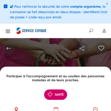
🔐
Pour renforcer la sécurité de votre
compte organisme
, la
i
connexion se fait désormais en deux étapes : identifiant/mot
de passe + code reçu par email.
Participer à l’accompagnement et au soutien des personnes
malades et de leurs proches.
SANTÉ