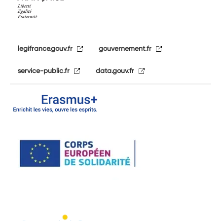
legifrance.gouv.fr
gouvernement.fr
service-public.fr
data.gouv.fr