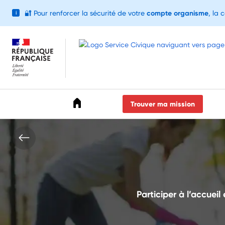
🔐
Pour renforcer la sécurité de votre
compte organisme
, la 
i
Accéder au menu
Accéder au contenu
Accéder au pied de page
Trouver ma mission
Participer à l’accuei