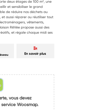
mporte deux étages de 100 m², une
illir et sensibiliser le grand
ible de réduire nos déchets au
t aussi réparer ou réutiliser tout
t électroménagers, vêtements,
 Maison RêVée propose aussi des
réatifs, et régale chaque midi ses
En savoir plus
réseau
arte, vous devez
du service Woosmap.