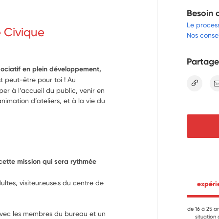
Besoin 
Le proces
e Civique
Nos consei
Partage
ssociatif en plein développement,
t peut-être pour toi ! Au
lien
per à l’accueil du public, venir en
nimation d’ateliers, et à la vie du
ette mission qui sera rythmée 
ultes, visiteur.euse.s du centre de 
 expér
de 16 à 25 a
vec les membres du bureau et un 
situation