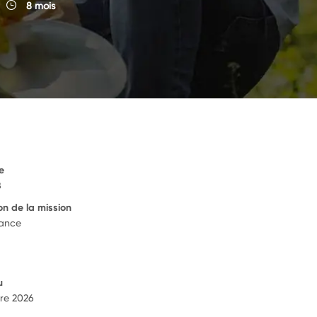
8 mois
e
B
on de la mission
rance
u
re 2026