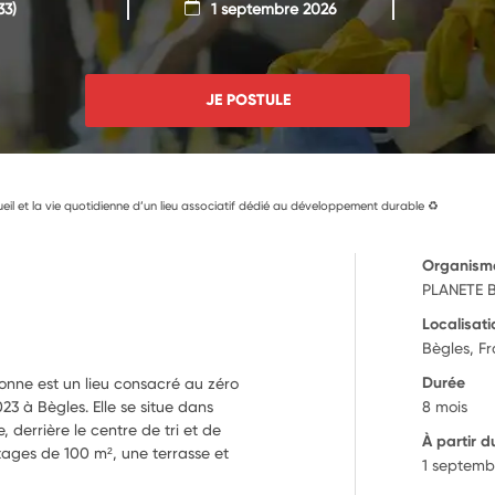
33)
1 septembre 2026
JE POSTULE
cueil et la vie quotidienne d’un lieu associatif dédié au développement durable ♻️
Organism
PLANETE 
Localisati
Bègles, F
Durée
onne est un lieu consacré au zéro
23 à Bègles. Elle se situe dans
8 mois
derrière le centre de tri et de
À partir d
tages de 100 m², une terrasse et
1 septemb