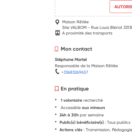
AUTORI
Maison RêVée
Site VALBOM - Rue Louis Blériot 331
A proximité des transports
Mon contact
Stéphane Martel
Responsable de la Maison RêVée
+33683269657
En pratique
1 volontaire
recherché
Accessible
aux mineurs
24h à 30h
par semaine
Public(s) bénéficiaire(s)
: Tous publics
Actions clés
: Transmission, Pédagogie,