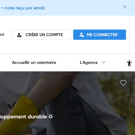
e + code reçu par email.
CRÉER UN COMPTE
ME CONNECTER
nt
Accueillir un volontaire
L'Agence
veloppement durable ♻️