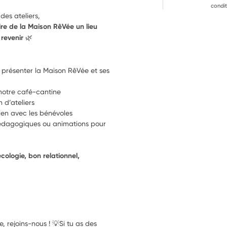
condit
des ateliers,
re de la Maison RêVée un lieu 
revenir 🌿
r présenter la Maison RêVée et ses 
notre café-cantine
 d’ateliers
 lien avec les bénévoles
édagogiques ou animations pour 
cologie, bon relationnel, 
ie, rejoins-nous ! 💡Si tu as des