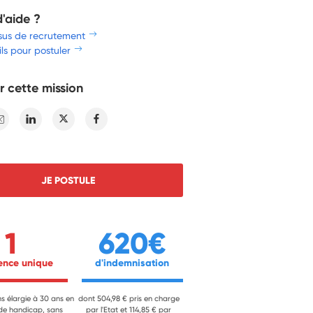
d'aide ?
sus de recrutement
ls pour postuler
r cette mission
E-mail
Linkedin
Twitter
Facebook
JE POSTULE
1
620€
ience unique 
 d'indemnisation 
ns élargie à 30 ans en
dont 504,98 € pris en charge
 de handicap, sans
par l'Etat et 114,85 € par