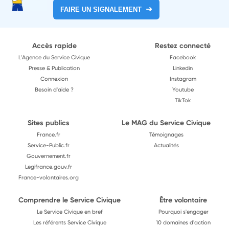
FAIRE UN SIGNALEMENT
Accès rapide
Restez connecté
L'Agence du Service Civique
Facebook
Presse & Publication
Linkedin
Connexion
Instagram
Besoin d'aide ?
Youtube
TikTok
Sites publics
Le MAG du Service Civique
France.fr
Témoignages
Service-Public.fr
Actualités
Gouvernement.fr
Legifrance.gouv.fr
France-volontaires.org
Comprendre le Service Civique
Être volontaire
Le Service Civique en bref
Pourquoi s'engager
Les référents Service Civique
10 domaines d'action