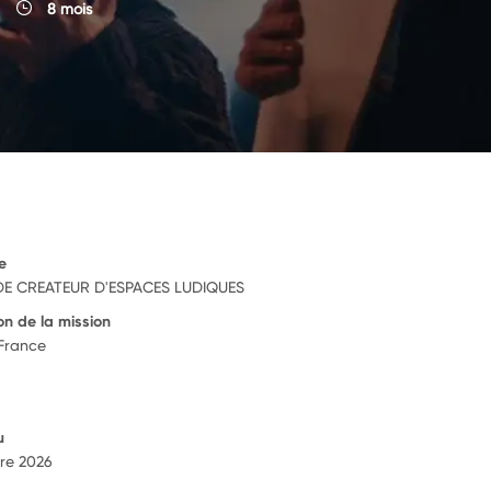
8 mois
e
E CREATEUR D'ESPACES LUDIQUES
on de la mission
 France
u
re 2026