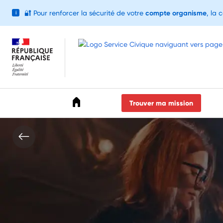
🔐
Pour renforcer la sécurité de votre
compte organisme
, la 
i
Accéder au menu
Accéder au contenu
Accéder au pied de page
Trouver ma mission