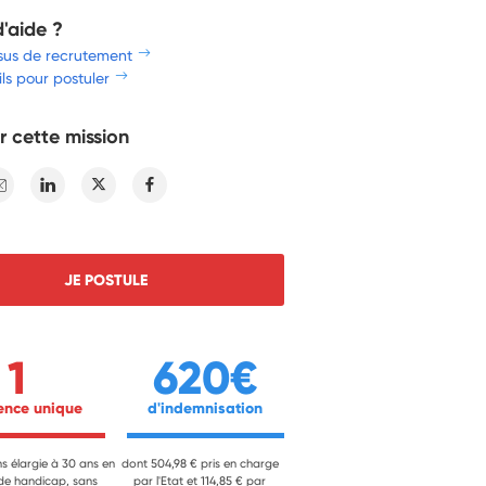
d'aide ?
sus de recrutement
ls pour postuler
r cette mission
E-mail
Linkedin
Twitter
Facebook
JE POSTULE
1
620€
ience unique 
 d'indemnisation 
ns élargie à 30 ans en
dont 504,98 € pris en charge
 de handicap, sans
par l'Etat et 114,85 € par