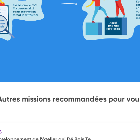
Autres missions recommandées pour vou
S
veloppement de l’Atelier qui Dé Bois Te