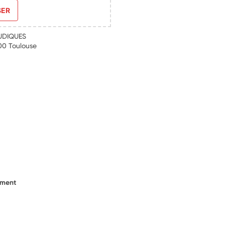
SER
UDIQUES
00 Toulouse
ement