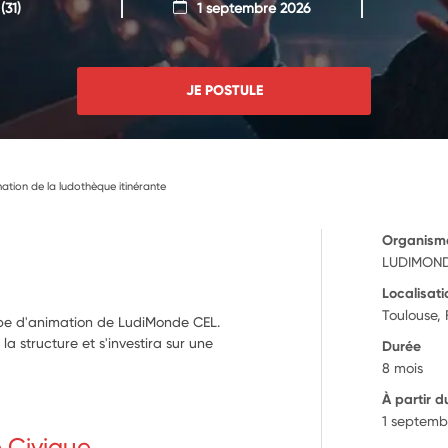
(31)
1 septembre 2026
JE POSTULE
imation de la ludothèque itinérante
Organism
LUDIMOND
Localisati
Toulouse,
uipe d'animation de LudiMonde CEL.
 la structure et s'investira sur une
Durée
8 mois
À partir d
1 septemb
e Civique