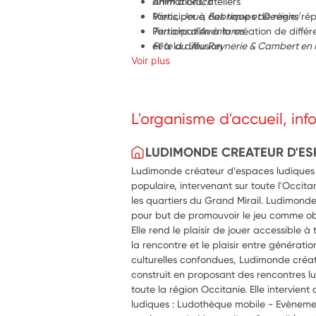
animations/ateliers
Anim à Gluck
Participer à des temps de régie/rép
Viens, Joue, Fabrique et Deviens
Participation à la création de diffé
Terrains d’Aventures
et à la diffusion
Fête du Jeu Reynerie & Cambert en 
Voir plus
Valorisation des activités : photos, v
Soutenir l’animation des réseaux so
L'organisme d'accueil, in
LUDIMONDE CREATEUR D'ES
Ludimonde créateur d’espaces ludiques 
populaire, intervenant sur toute l'Occitan
les quartiers du Grand Mirail. Ludimond
pour but de promouvoir le jeu comme obje
Elle rend le plaisir de jouer accessible 
la rencontre et le plaisir entre génératio
culturelles confondues, Ludimonde créat
construit en proposant des rencontres lud
toute la région Occitanie. Elle intervient
ludiques : Ludothèque mobile - Evènemen