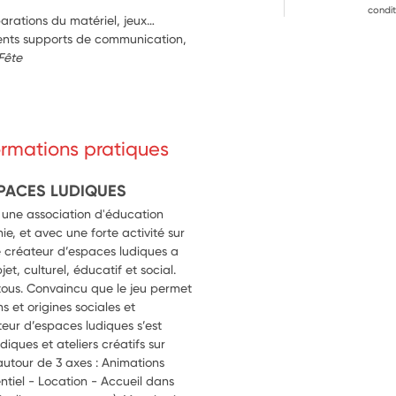
condit
arations du matériel, jeux…
rents supports de communication, 
Fête
idéos, articles
ciaux
formations pratiques
PACES LUDIQUES
une association d'éducation
ie, et avec une forte activité sur
e créateur d’espaces ludiques a
t, culturel, éducatif et social.
à tous. Convaincu que le jeu permet
ns et origines sociales et
eur d’espaces ludiques s’est
iques et ateliers créatifs sur
 autour de 3 axes : Animations
tiel - Location - Accueil dans