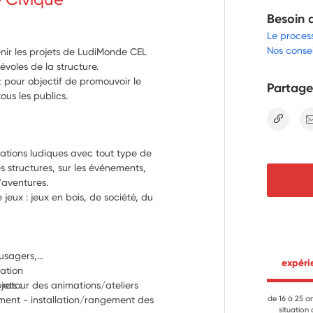
Besoin 
Le proces
Nos consei
tenir les projets de LudiMonde CEL
évoles de la structure.
 pour objectif de promouvoir le
Partage
ous les publics.
lien
tions ludiques avec tout type de 
 structures, sur les événements, 
'aventures.
jeux : jeux en bois, de société, du 
 usagers,…
 expér
cation
 retour des animations/ateliers
jets :
ent - installation/rangement des 
de 16 à 25 a
situation