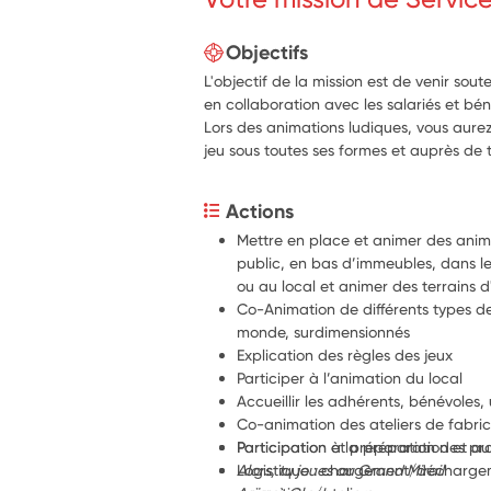
Objectifs
L'objectif de la mission est de venir sou
en collaboration avec les salariés et bén
Lors des animations ludiques, vous aurez
jeu sous toutes ses formes et auprès de t
Actions
Mettre en place et animer des anima
public, en bas d’immeubles, dans les
ou au local et animer des terrains d
Co-Animation de différents types de 
monde, surdimensionnés
Explication des règles des jeux
Participer à l’animation du local
Accueillir les adhérents, bénévoles,
Co-animation des ateliers de fabri
Participation à la préparation et au
Participation et préparation des pro
Logistique : chargement/déchargem
Alors, tu joues au Grand Mirail