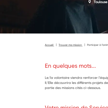
Toulouse
Accueil
Trouver ma mission
Participer à l’an
En quelques mots...
Le/la volontaire viendra renforcer l'éq
Il/Elle découvrira les différents projets de
partie des missions cités ci-dessous.
Votre mission de Servic