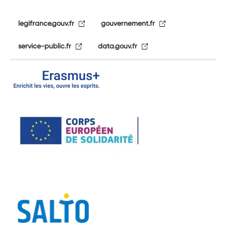
legifrance.gouv.fr
gouvernement.fr
service-public.fr
data.gouv.fr