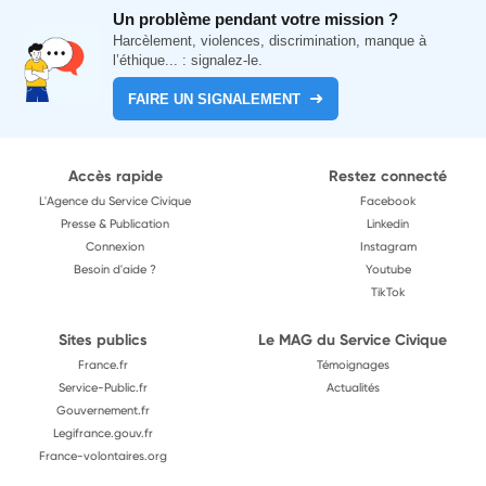
Un problème pendant votre mission ?
Harcèlement, violences, discrimination, manque à
l’éthique... : signalez-le.
FAIRE UN SIGNALEMENT
Accès rapide
Restez connecté
L'Agence du Service Civique
Facebook
Presse & Publication
Linkedin
Connexion
Instagram
Besoin d'aide ?
Youtube
TikTok
Sites publics
Le MAG du Service Civique
France.fr
Témoignages
Service-Public.fr
Actualités
Gouvernement.fr
Legifrance.gouv.fr
France-volontaires.org