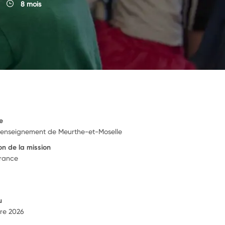
8 mois
e
l'enseignement de Meurthe-et-Moselle
on de la mission
France
u
re 2026