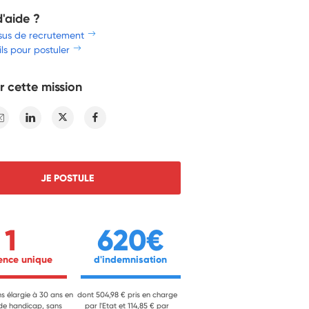
d'aide ?
sus de recrutement
ls pour postuler
r cette mission
E-mail
Linkedin
Twitter
Facebook
JE POSTULE
1
620€
ience unique 
 d'indemnisation 
ns élargie à 30 ans en
dont 504,98 € pris en charge
 de handicap, sans
par l'Etat et 114,85 € par