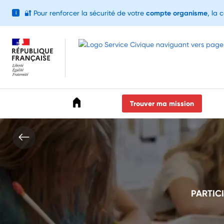
🔐
Pour renforcer la sécurité de votre
compte organisme
, la 
i
Accéder au menu
Accéder au contenu
Accéder au pied de page
Trouver ma mission
PARTICI