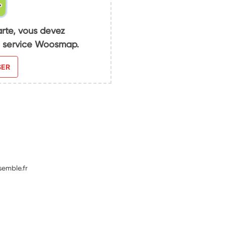
arte, vous devez
du service Woosmap.
SER
semble.fr