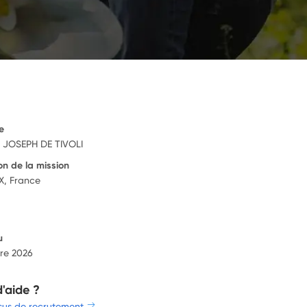
e
 JOSEPH DE TIVOLI
on de la mission
, France
u
re 2026
d'aide ?
sus de recrutement