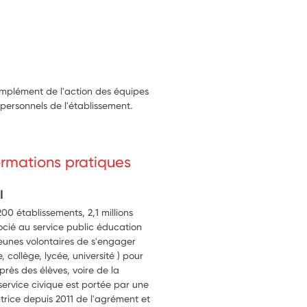
rts de communication destinés 
ents ou de projets en lien avec le 
ines actions ou sorties 
nnement.
complément de l'action des équipes
personnels de l'établissement.
formations pratiques
I
0 établissements, 2,1 millions
ocié au service public éducation
 jeunes volontaires de s'engager
 collège, lycée, université ) pour
près des élèves, voire de la
rvice civique est portée par une
ntrice depuis 2011 de l'agrément et