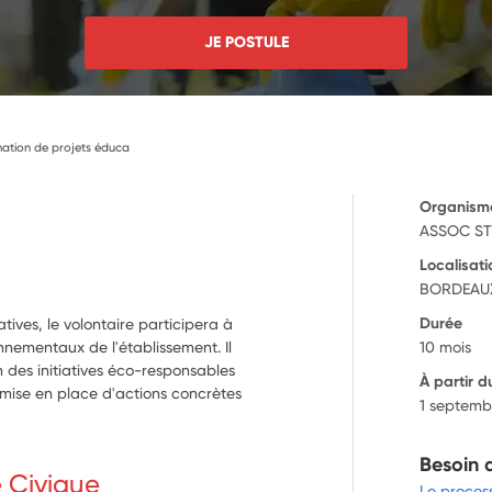
JE POSTULE
imation de projets éduca
Organism
ASSOC ST
Localisati
BORDEAUX
Durée
tives, le volontaire participera à
onnementaux de l'établissement. Il
10 mois
n des initiatives éco-responsables
À partir d
 mise en place d'actions concrètes
1 septemb
Besoin 
e Civique
Le proces