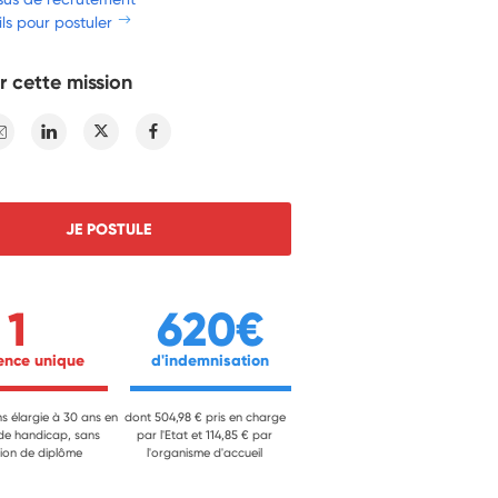
ls pour postuler
r cette mission
E-mail
Linkedin
Twitter
Facebook
JE POSTULE
1
620€
ience unique 
 d'indemnisation 
ns élargie à 30 ans en
dont 504,98 € pris en charge
 de handicap, sans
par l'Etat et 114,85 € par
ion de diplôme
l'organisme d'accueil