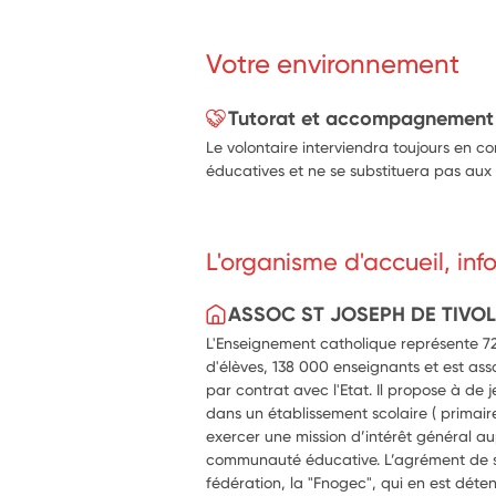
Réaliser ou mettre à jour des suppo
aux élèves.
Votre environnement
Participer à l'organisation d'événem
développement durable.
Accompagner les élèves lors de certa
Tutorat et accompagnement
pédagogiques en lien avec l'enviro
Le volontaire interviendra toujours en 
éducatives et ne se substituera pas aux 
L'organisme d'accueil, in
ASSOC ST JOSEPH DE TIVOL
L'Enseignement catholique représente 720
d'élèves, 138 000 enseignants et est ass
par contrat avec l'Etat. Il propose à de
dans un établissement scolaire ( primaire,
exercer une mission d’intérêt général au
communauté éducative. L’agrément de se
fédération, la "Fnogec", qui en est déte