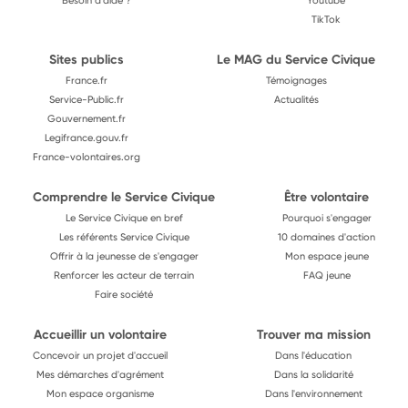
Besoin d'aide ?
Youtube
TikTok
Sites publics
Le MAG du Service Civique
France.fr
Témoignages
Service-Public.fr
Actualités
Gouvernement.fr
Legifrance.gouv.fr
France-volontaires.org
Comprendre le Service Civique
Être volontaire
Le Service Civique en bref
Pourquoi s'engager
Les référents Service Civique
10 domaines d'action
Offrir à la jeunesse de s'engager
Mon espace jeune
Renforcer les acteur de terrain
FAQ jeune
Faire société
Accueillir un volontaire
Trouver ma mission
Concevoir un projet d'accueil
Dans l'éducation
Mes démarches d'agrément
Dans la solidarité
Mon espace organisme
Dans l'environnement