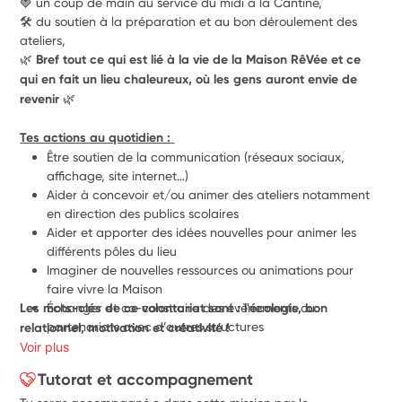
🍓 un coup de main au service du midi à la Cantine,
🛠️ du soutien à la préparation et au bon déroulement des 
ateliers,
🌿 Bref tout ce qui est lié à la vie de la Maison RêVée et ce 
qui en fait un lieu chaleureux, où les gens auront envie de 
revenir 🌿
Tes actions au quotidien : 
Être soutien de la communication (réseaux sociaux, 
affichage, site internet…)
Aider à concevoir et/ou animer des ateliers notamment 
en direction des publics scolaires
Aider et apporter des idées nouvelles pour animer les 
différents pôles du lieu
Imaginer de nouvelles ressources ou animations pour 
faire vivre la Maison
Les mots-clés de ce volontariat sont : l'écologie, bon 
Échanger et co-construire des évènements ou 
partenariats avec d’autres structures
relationnel, motivation et créativité ! 
Participer à la vie du lieu, créer du lien avec les 
Voir plus
bénévoles
Tutorat et accompagnement