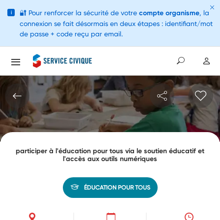
🔐
Pour renforcer la sécurité de votre
compte organisme
, la
i
connexion se fait désormais en deux étapes : identifiant/mot
de passe + code reçu par email.
participer à l'éducation pour tous via le soutien éducatif et
l'accès aux outils numériques
ÉDUCATION POUR TOUS