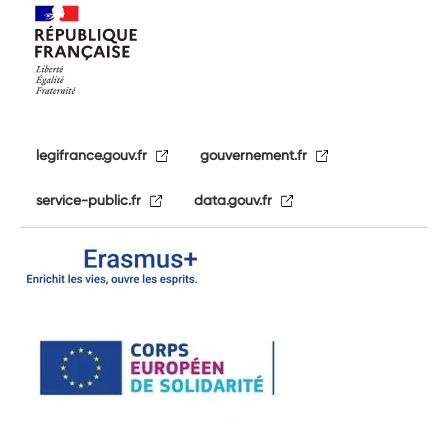
legifrance.gouv.fr
gouvernement.fr
service-public.fr
data.gouv.fr