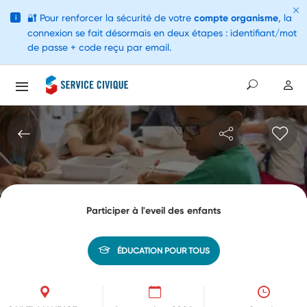
🔐
Pour renforcer la sécurité de votre
compte organisme
, la
i
connexion se fait désormais en deux étapes : identifiant/mot
de passe + code reçu par email.
Participer à l'eveil des enfants
ÉDUCATION POUR TOUS