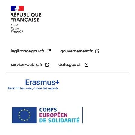
legifrance.gouv.fr
gouvernement.fr
service-public.fr
data.gouv.fr