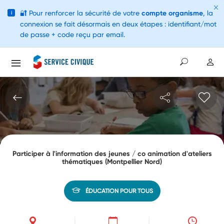
🔐
Pour renforcer la sécurité de votre
compte organisme
, la
i
connexion se fait désormais en deux étapes : identifiant/mot
de passe + code reçu par email.
Participer à l'information des jeunes / co animation d'ateliers
thématiques (Montpellier Nord)
ÉDUCATION POUR TOUS