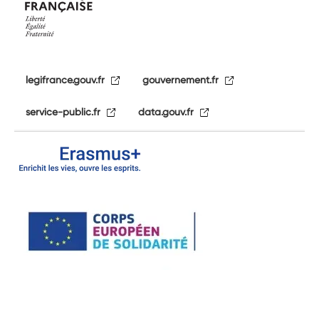
legifrance.gouv.fr
gouvernement.fr
service-public.fr
data.gouv.fr