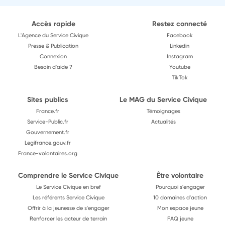
Accès rapide
Restez connecté
L'Agence du Service Civique
Facebook
Presse & Publication
Linkedin
Connexion
Instagram
Besoin d'aide ?
Youtube
TikTok
Sites publics
Le MAG du Service Civique
France.fr
Témoignages
Service-Public.fr
Actualités
Gouvernement.fr
Legifrance.gouv.fr
France-volontaires.org
Comprendre le Service Civique
Être volontaire
Le Service Civique en bref
Pourquoi s'engager
Les référents Service Civique
10 domaines d'action
Offrir à la jeunesse de s'engager
Mon espace jeune
Renforcer les acteur de terrain
FAQ jeune