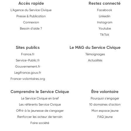
Accès rapide
Restez connecté
L'Agence du Service Civique
Facebook
Presse & Publication
Linkedin
Connexion
Instagram
Besoin d'aide ?
Youtube
TikTok
Sites publics
Le MAG du Service Civique
France.fr
Témoignages
Service-Public.fr
Actualités
Gouvernement.fr
Legifrance.gouv.fr
France-volontaires.org
Comprendre le Service Civique
Être volontaire
Le Service Civique en bref
Pourquoi s'engager
Les référents Service Civique
10 domaines d'action
Offrir à la jeunesse de s'engager
Mon espace jeune
Renforcer les acteur de terrain
FAQ jeune
Faire société