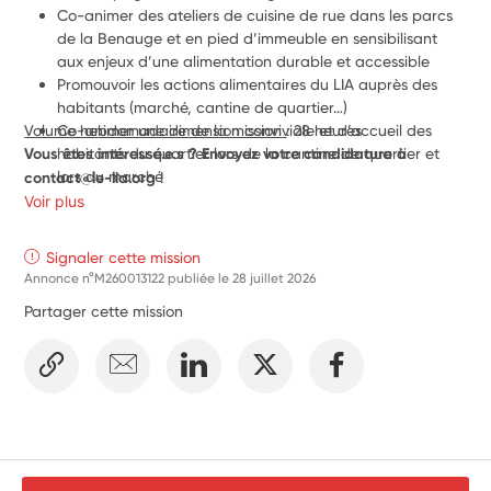
Co-animer des ateliers de cuisine de rue dans les parcs 
de la Benauge et en pied d’immeuble en sensibilisant 
aux enjeux d’une alimentation durable et accessible
Promouvoir les actions alimentaires du LIA auprès des 
habitants (marché, cantine de quartier…)
Volume hebdomadaire de la mission
Co-animer une dimension conviviale et d’accueil des 
: 28 heures
Vous êtes intéressé.e.s ? Envoyez votre candidature à 
habitants du quartier lors de la cantine de quartier et 
lors du marché
contact@le-lia.org 
! 
Appuyer l’équipe salariée du LIA pour aider les habitants 
Voir plus
à formaliser un projet collectif pour améliorer 
l'environnement de leur quartier à travers des fêtes de 
Signaler cette mission
saison
Annonce n°M260013122 publiée le
28 juillet 2026
Participer à la dynamique citoyenne dans la création 
Partager cette mission
d’un espace préfiguratif de production agricole de 
proximité