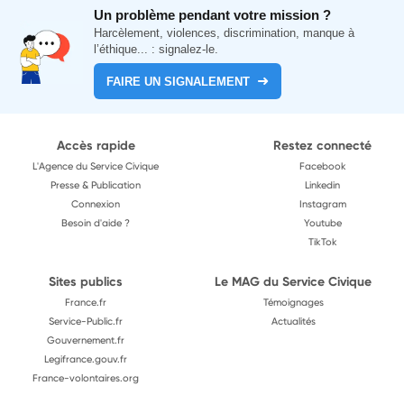
Un problème pendant votre mission ?
Harcèlement, violences, discrimination, manque à
l’éthique... : signalez-le.
FAIRE UN SIGNALEMENT
Accès rapide
Restez connecté
L'Agence du Service Civique
Facebook
Presse & Publication
Linkedin
Connexion
Instagram
Besoin d'aide ?
Youtube
TikTok
Sites publics
Le MAG du Service Civique
France.fr
Témoignages
Service-Public.fr
Actualités
Gouvernement.fr
Legifrance.gouv.fr
France-volontaires.org