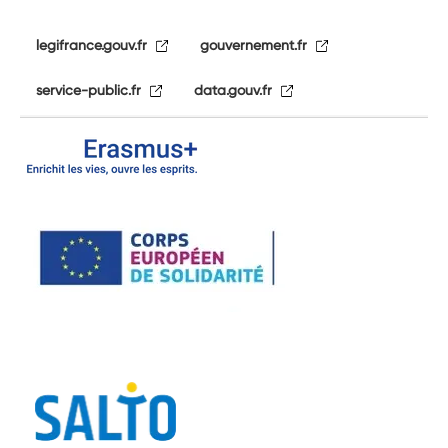
legifrance.gouv.fr
gouvernement.fr
service-public.fr
data.gouv.fr