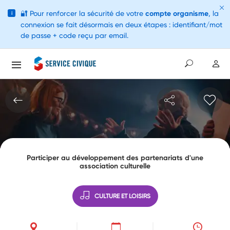
🔐
Pour renforcer la sécurité de votre
compte organisme
, la
i
connexion se fait désormais en deux étapes : identifiant/mot
de passe + code reçu par email.
Participer au développement des partenariats d'une
association culturelle
CULTURE ET LOISIRS