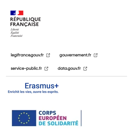
legifrance.gouv.fr
gouvernement.fr
service-public.fr
data.gouv.fr