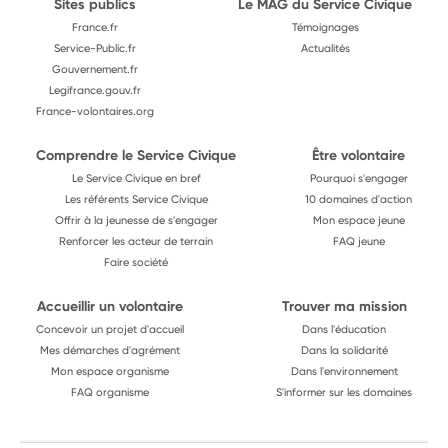
Sites publics
Le MAG du Service Civique
France.fr
Témoignages
Service-Public.fr
Actualités
Gouvernement.fr
Legifrance.gouv.fr
France-volontaires.org
Comprendre le Service Civique
Être volontaire
Le Service Civique en bref
Pourquoi s'engager
Les référents Service Civique
10 domaines d'action
Offrir à la jeunesse de s'engager
Mon espace jeune
Renforcer les acteur de terrain
FAQ jeune
Faire société
Accueillir un volontaire
Trouver ma mission
Concevoir un projet d'accueil
Dans l'éducation
Mes démarches d'agrément
Dans la solidarité
Mon espace organisme
Dans l'environnement
FAQ organisme
S'informer sur les domaines