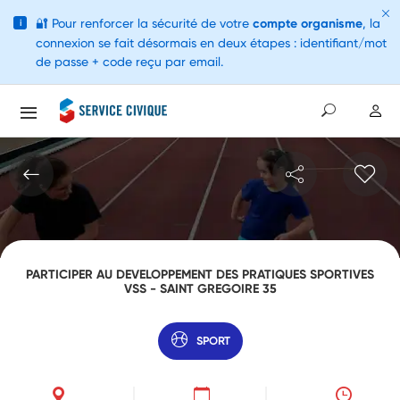
🔐
Pour renforcer la sécurité de votre
compte organisme
, la
i
connexion se fait désormais en deux étapes : identifiant/mot
de passe + code reçu par email.
PARTICIPER AU DEVELOPPEMENT DES PRATIQUES SPORTIVES
VSS - SAINT GREGOIRE 35
SPORT