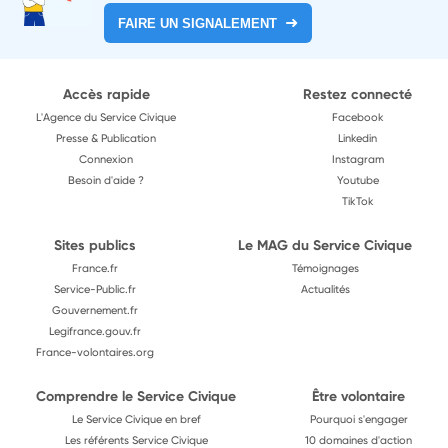
FAIRE UN SIGNALEMENT
Accès rapide
Restez connecté
L'Agence du Service Civique
Facebook
Presse & Publication
Linkedin
Connexion
Instagram
Besoin d'aide ?
Youtube
TikTok
Sites publics
Le MAG du Service Civique
France.fr
Témoignages
Service-Public.fr
Actualités
Gouvernement.fr
Legifrance.gouv.fr
France-volontaires.org
Comprendre le Service Civique
Être volontaire
Le Service Civique en bref
Pourquoi s'engager
Les référents Service Civique
10 domaines d'action