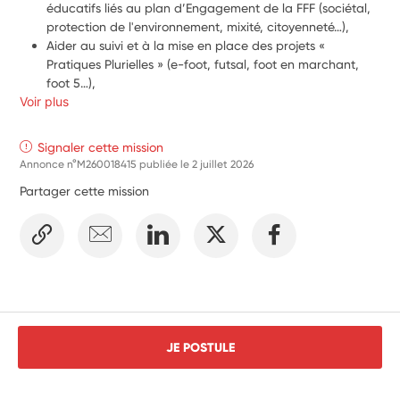
éducatifs liés au plan d’Engagement de la FFF (sociétal, 
protection de l'environnement, mixité, citoyenneté…),
Aider au suivi et à la mise en place des projets « 
Pratiques Plurielles » (e-foot, futsal, foot en marchant, 
foot 5…),
Voir plus
Soutenir la mise en place de la stratégie RSO / 
Engagement de la Ligue,
Participer à la mise en place des actions citoyennes et 
Signaler cette mission
éco-responsables, en interne et à destination de tous les 
Annonce n°M260018415 publiée le
2 juillet 2026
publics (clubs, licenciés ou non…),
Partager cette mission
Aider à la mise en place des événements de tous les 
événements de la Ligue, avec un apport écocitoyen 
indéniable sur chaque opération.
JE POSTULE